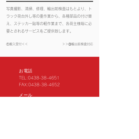
写真撮影、清掃、修理、輸出前検査はもとより、ト
ラック荷台外し等の重作業から、各種部品の付け替
え、ステッカー貼等の軽作業まで、各荷主様毎に必
要とされるサービスをご提供致します。
①搬入受付＜＜
＞＞③輸出前検査対応
お電話
TEL:
0438-38-4651
FAX:
0438-38-4652
メール
shipment@nipponlogi.jp
営業時間
月曜〜金曜 8:30～17:30