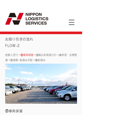
お取り引きの流れ
FLOW-2
①搬入受付
→
②車両保管
→
③輸出前検査対応
→
④修理・各種整
備
→
⑤通関~船積み手配
→
⑥船積み
②車両保管